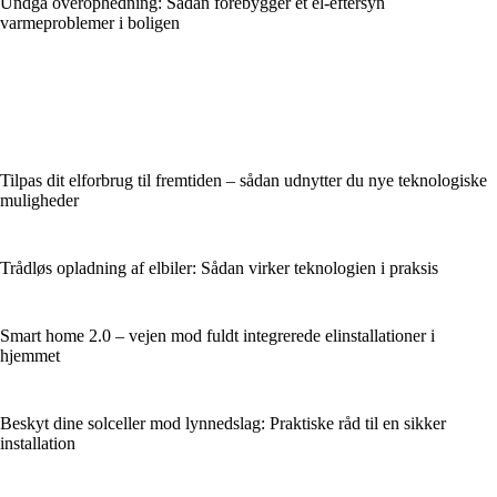
Undgå overophedning: Sådan forebygger et el-eftersyn
varmeproblemer i boligen
Tilpas dit elforbrug til fremtiden – sådan udnytter du nye teknologiske
muligheder
Trådløs opladning af elbiler: Sådan virker teknologien i praksis
Smart home 2.0 – vejen mod fuldt integrerede elinstallationer i
hjemmet
Beskyt dine solceller mod lynnedslag: Praktiske råd til en sikker
installation