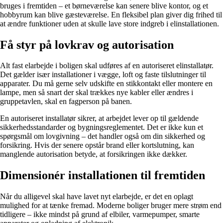
bruges i fremtiden – et børneværelse kan senere blive kontor, og et
hobbyrum kan blive gæsteværelse. En fleksibel plan giver dig frihed til
at ændre funktioner uden at skulle lave store indgreb i elinstallationen.
Få styr på lovkrav og autorisation
Alt fast elarbejde i boligen skal udføres af en autoriseret elinstallatør.
Det gælder især installationer i vægge, loft og faste tilslutninger til
apparater. Du må gerne selv udskifte en stikkontakt eller montere en
lampe, men så snart der skal trækkes nye kabler eller ændres i
gruppetavlen, skal en fagperson på banen.
En autoriseret installatør sikrer, at arbejdet lever op til gældende
sikkerhedsstandarder og bygningsreglementet. Det er ikke kun et
spørgsmål om lovgivning – det handler også om din sikkerhed og
forsikring. Hvis der senere opstår brand eller kortslutning, kan
manglende autorisation betyde, at forsikringen ikke dækker.
Dimensionér installationen til fremtiden
Når du alligevel skal have lavet nyt elarbejde, er det en oplagt
mulighed for at tænke fremad. Moderne boliger bruger mere strøm end
tidligere – ikke mindst på grund af elbiler, varmepumper, smarte