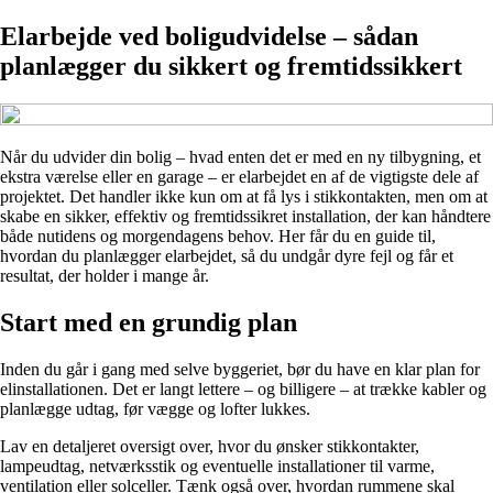
Elarbejde ved boligudvidelse – sådan
planlægger du sikkert og fremtidssikkert
Når du udvider din bolig – hvad enten det er med en ny tilbygning, et
ekstra værelse eller en garage – er elarbejdet en af de vigtigste dele af
projektet. Det handler ikke kun om at få lys i stikkontakten, men om at
skabe en sikker, effektiv og fremtidssikret installation, der kan håndtere
både nutidens og morgendagens behov. Her får du en guide til,
hvordan du planlægger elarbejdet, så du undgår dyre fejl og får et
resultat, der holder i mange år.
Start med en grundig plan
Inden du går i gang med selve byggeriet, bør du have en klar plan for
elinstallationen. Det er langt lettere – og billigere – at trække kabler og
planlægge udtag, før vægge og lofter lukkes.
Lav en detaljeret oversigt over, hvor du ønsker stikkontakter,
lampeudtag, netværksstik og eventuelle installationer til varme,
ventilation eller solceller. Tænk også over, hvordan rummene skal