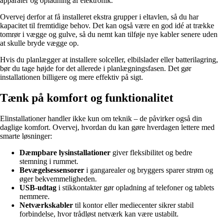
apparater og opladning af elektronik.
Overvej derfor at få installeret ekstra grupper i eltavlen, så du har
kapacitet til fremtidige behov. Det kan også være en god idé at trække
tomrør i vægge og gulve, så du nemt kan tilføje nye kabler senere uden
at skulle bryde vægge op.
Hvis du planlægger at installere solceller, elbilslader eller batterilagring,
bør du tage højde for det allerede i planlægningsfasen. Det gør
installationen billigere og mere effektiv på sigt.
Tænk på komfort og funktionalitet
Elinstallationer handler ikke kun om teknik – de påvirker også din
daglige komfort. Overvej, hvordan du kan gøre hverdagen lettere med
smarte løsninger:
Dæmpbare lysinstallationer
giver fleksibilitet og bedre
stemning i rummet.
Bevægelsessensorer
i gangarealer og bryggers sparer strøm og
øger bekvemmeligheden.
USB-udtag
i stikkontakter gør opladning af telefoner og tablets
nemmere.
Netværkskabler
til kontor eller mediecenter sikrer stabil
forbindelse, hvor trådløst netværk kan være ustabilt.