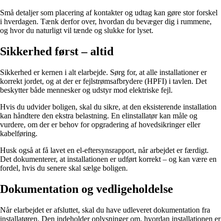
Små detaljer som placering af kontakter og udtag kan gøre stor forskel
i hverdagen. Tænk derfor over, hvordan du bevæger dig i rummene,
og hvor du naturligt vil tænde og slukke for lyset.
Sikkerhed først – altid
Sikkerhed er kernen i alt elarbejde. Sørg for, at alle installationer er
korrekt jordet, og at der er fejlstrømsafbrydere (HPFI) i tavlen. Det
beskytter både mennesker og udstyr mod elektriske fejl.
Hvis du udvider boligen, skal du sikre, at den eksisterende installation
kan håndtere den ekstra belastning. En elinstallatør kan måle og
vurdere, om der er behov for opgradering af hovedsikringer eller
kabelføring.
Husk også at få lavet en el-eftersynsrapport, når arbejdet er færdigt.
Det dokumenterer, at installationen er udført korrekt – og kan være en
fordel, hvis du senere skal sælge boligen.
Dokumentation og vedligeholdelse
Når elarbejdet er afsluttet, skal du have udleveret dokumentation fra
installatøren. Den indeholder oplysninger om, hvordan installationen er