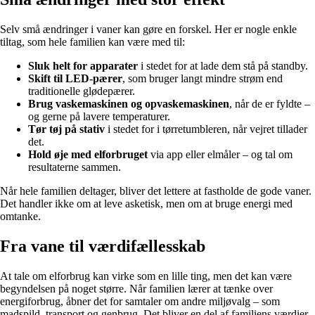
Selv små ændringer i vaner kan gøre en forskel. Her er nogle enkle
tiltag, som hele familien kan være med til:
Sluk helt for apparater
i stedet for at lade dem stå på standby.
Skift til LED-pærer
, som bruger langt mindre strøm end
traditionelle glødepærer.
Brug vaskemaskinen og opvaskemaskinen
, når de er fyldte –
og gerne på lavere temperaturer.
Tør tøj på stativ
i stedet for i tørretumbleren, når vejret tillader
det.
Hold øje med elforbruget
via app eller elmåler – og tal om
resultaterne sammen.
Når hele familien deltager, bliver det lettere at fastholde de gode vaner.
Det handler ikke om at leve asketisk, men om at bruge energi med
omtanke.
Fra vane til værdifællesskab
At tale om elforbrug kan virke som en lille ting, men det kan være
begyndelsen på noget større. Når familien lærer at tænke over
energiforbrug, åbner det for samtaler om andre miljøvalg – som
madspild, transport og genbrug. Det bliver en del af familiens værdier