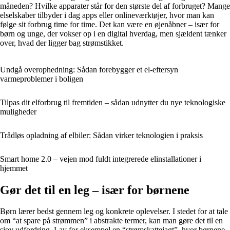
måneden? Hvilke apparater står for den største del af forbruget? Mange
elselskaber tilbyder i dag apps eller onlineværktøjer, hvor man kan
følge sit forbrug time for time. Det kan være en øjenåbner – især for
børn og unge, der vokser op i en digital hverdag, men sjældent tænker
over, hvad der ligger bag strømstikket.
Undgå overophedning: Sådan forebygger et el-eftersyn
varmeproblemer i boligen
Tilpas dit elforbrug til fremtiden – sådan udnytter du nye teknologiske
muligheder
Trådløs opladning af elbiler: Sådan virker teknologien i praksis
Smart home 2.0 – vejen mod fuldt integrerede elinstallationer i
hjemmet
Gør det til en leg – især for børnene
Børn lærer bedst gennem leg og konkrete oplevelser. I stedet for at tale
om “at spare på strømmen” i abstrakte termer, kan man gøre det til en
sjov udfordring. Lav for eksempel en “strømskattejagt”, hvor børnene