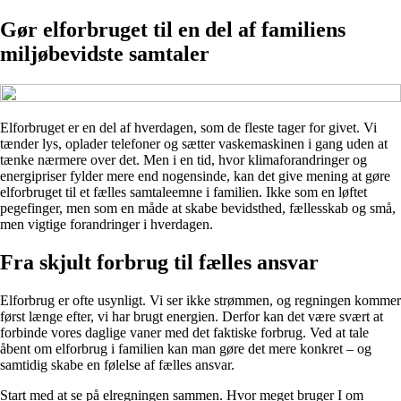
Gør elforbruget til en del af familiens
miljøbevidste samtaler
Elforbruget er en del af hverdagen, som de fleste tager for givet. Vi
tænder lys, oplader telefoner og sætter vaskemaskinen i gang uden at
tænke nærmere over det. Men i en tid, hvor klimaforandringer og
energipriser fylder mere end nogensinde, kan det give mening at gøre
elforbruget til et fælles samtaleemne i familien. Ikke som en løftet
pegefinger, men som en måde at skabe bevidsthed, fællesskab og små,
men vigtige forandringer i hverdagen.
Fra skjult forbrug til fælles ansvar
Elforbrug er ofte usynligt. Vi ser ikke strømmen, og regningen kommer
først længe efter, vi har brugt energien. Derfor kan det være svært at
forbinde vores daglige vaner med det faktiske forbrug. Ved at tale
åbent om elforbrug i familien kan man gøre det mere konkret – og
samtidig skabe en følelse af fælles ansvar.
Start med at se på elregningen sammen. Hvor meget bruger I om