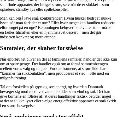
skal finde apparater, der bruger strøm, selv når de er slukket – som
opladere, standby-lys eller spillekonsoller.
Man kan også lave små konkurrencer: Hvem husker bedst at slukke
lyset, når man forlader et rum? Eller hvor meget kan familien reducere
elforbruget på en uge? Belønningen behøver ikke være stor – måske
en fælles filmaften eller en hjemmelavet dessert – men det gør
indsatsen konkret og motiverende.
Samtaler, der skaber forståelse
Når elforbruget bliver en del af familiens samtaler, handler det ikke kun
om at spare penge. Det handler også om at forstå sammenhængen
mellem vores valg og miljøet. Forklar børnene, at strøm ikke bare
“kommer fra stikkontakten”, men produceres et sted – ofte med en
miljøpåvirkning.
Tal om forskellen på grøn og sort energi, og hvordan Danmark
bevæger sig mod mere vedvarende kilder som vind og sol. Det kan
give børnene en følelse af, at deres handlinger faktisk betyder noget –
at det at slukke lyset eller vælge energieffektive apparater er små skridt
i en større bevægelse.
Små ændringer med stor effekt