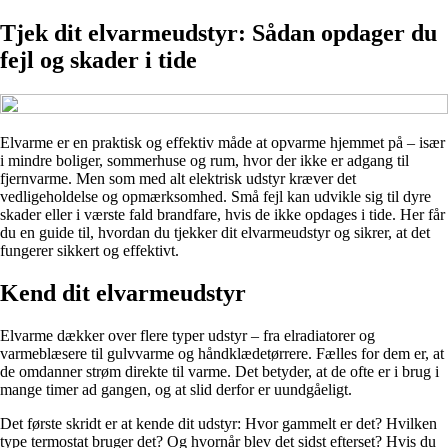
Tjek dit elvarmeudstyr: Sådan opdager du
fejl og skader i tide
Elvarme er en praktisk og effektiv måde at opvarme hjemmet på – især
i mindre boliger, sommerhuse og rum, hvor der ikke er adgang til
fjernvarme. Men som med alt elektrisk udstyr kræver det
vedligeholdelse og opmærksomhed. Små fejl kan udvikle sig til dyre
skader eller i værste fald brandfare, hvis de ikke opdages i tide. Her får
du en guide til, hvordan du tjekker dit elvarmeudstyr og sikrer, at det
fungerer sikkert og effektivt.
Kend dit elvarmeudstyr
Elvarme dækker over flere typer udstyr – fra elradiatorer og
varmeblæsere til gulvvarme og håndklædetørrere. Fælles for dem er, at
de omdanner strøm direkte til varme. Det betyder, at de ofte er i brug i
mange timer ad gangen, og at slid derfor er uundgåeligt.
Det første skridt er at kende dit udstyr: Hvor gammelt er det? Hvilken
type termostat bruger det? Og hvornår blev det sidst efterset? Hvis du