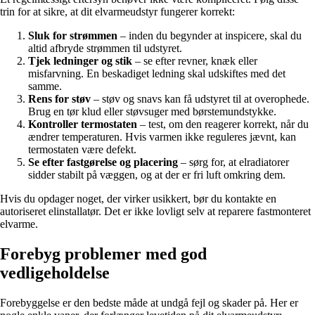
trin for at sikre, at dit elvarmeudstyr fungerer korrekt:
Sluk for strømmen
– inden du begynder at inspicere, skal du
altid afbryde strømmen til udstyret.
Tjek ledninger og stik
– se efter revner, knæk eller
misfarvning. En beskadiget ledning skal udskiftes med det
samme.
Rens for støv
– støv og snavs kan få udstyret til at overophede.
Brug en tør klud eller støvsuger med børstemundstykke.
Kontroller termostaten
– test, om den reagerer korrekt, når du
ændrer temperaturen. Hvis varmen ikke reguleres jævnt, kan
termostaten være defekt.
Se efter fastgørelse og placering
– sørg for, at elradiatorer
sidder stabilt på væggen, og at der er fri luft omkring dem.
Hvis du opdager noget, der virker usikkert, bør du kontakte en
autoriseret elinstallatør. Det er ikke lovligt selv at reparere fastmonteret
elvarme.
Forebyg problemer med god
vedligeholdelse
Forebyggelse er den bedste måde at undgå fejl og skader på. Her er