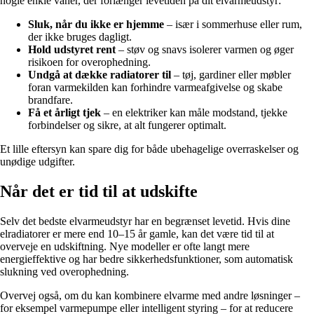
nogle enkle vaner, der forlænger levetiden på dit elvarmeudstyr:
Sluk, når du ikke er hjemme
– især i sommerhuse eller rum,
der ikke bruges dagligt.
Hold udstyret rent
– støv og snavs isolerer varmen og øger
risikoen for overophedning.
Undgå at dække radiatorer til
– tøj, gardiner eller møbler
foran varmekilden kan forhindre varmeafgivelse og skabe
brandfare.
Få et årligt tjek
– en elektriker kan måle modstand, tjekke
forbindelser og sikre, at alt fungerer optimalt.
Et lille eftersyn kan spare dig for både ubehagelige overraskelser og
unødige udgifter.
Når det er tid til at udskifte
Selv det bedste elvarmeudstyr har en begrænset levetid. Hvis dine
elradiatorer er mere end 10–15 år gamle, kan det være tid til at
overveje en udskiftning. Nye modeller er ofte langt mere
energieffektive og har bedre sikkerhedsfunktioner, som automatisk
slukning ved overophedning.
Overvej også, om du kan kombinere elvarme med andre løsninger –
for eksempel varmepumpe eller intelligent styring – for at reducere