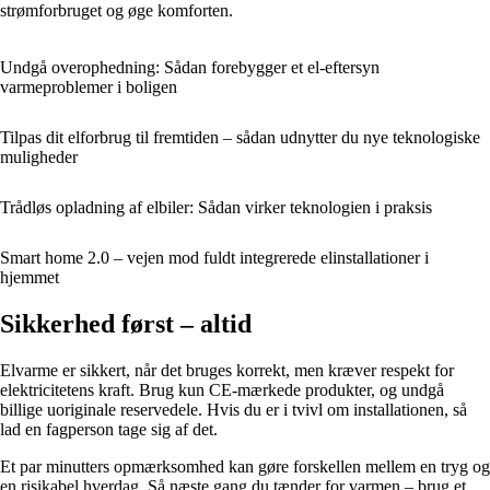
strømforbruget og øge komforten.
Undgå overophedning: Sådan forebygger et el-eftersyn
varmeproblemer i boligen
Tilpas dit elforbrug til fremtiden – sådan udnytter du nye teknologiske
muligheder
Trådløs opladning af elbiler: Sådan virker teknologien i praksis
Smart home 2.0 – vejen mod fuldt integrerede elinstallationer i
hjemmet
Sikkerhed først – altid
Elvarme er sikkert, når det bruges korrekt, men kræver respekt for
elektricitetens kraft. Brug kun CE-mærkede produkter, og undgå
billige uoriginale reservedele. Hvis du er i tvivl om installationen, så
lad en fagperson tage sig af det.
Et par minutters opmærksomhed kan gøre forskellen mellem en tryg og
en risikabel hverdag. Så næste gang du tænder for varmen – brug et