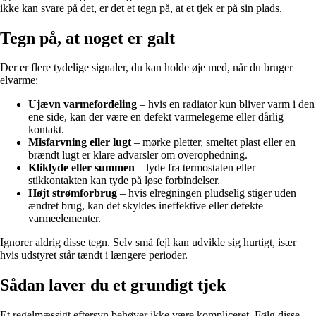
ikke kan svare på det, er det et tegn på, at et tjek er på sin plads.
Tegn på, at noget er galt
Der er flere tydelige signaler, du kan holde øje med, når du bruger
elvarme:
Ujævn varmefordeling
– hvis en radiator kun bliver varm i den
ene side, kan der være en defekt varmelegeme eller dårlig
kontakt.
Misfarvning eller lugt
– mørke pletter, smeltet plast eller en
brændt lugt er klare advarsler om overophedning.
Kliklyde eller summen
– lyde fra termostaten eller
stikkontakten kan tyde på løse forbindelser.
Højt strømforbrug
– hvis elregningen pludselig stiger uden
ændret brug, kan det skyldes ineffektive eller defekte
varmeelementer.
Ignorer aldrig disse tegn. Selv små fejl kan udvikle sig hurtigt, især
hvis udstyret står tændt i længere perioder.
Sådan laver du et grundigt tjek
Et regelmæssigt eftersyn behøver ikke være kompliceret. Følg disse